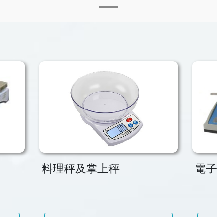
料理秤及掌上秤
電