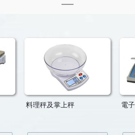
料理秤及掌上秤
電