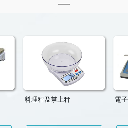
料理秤及掌上秤
電