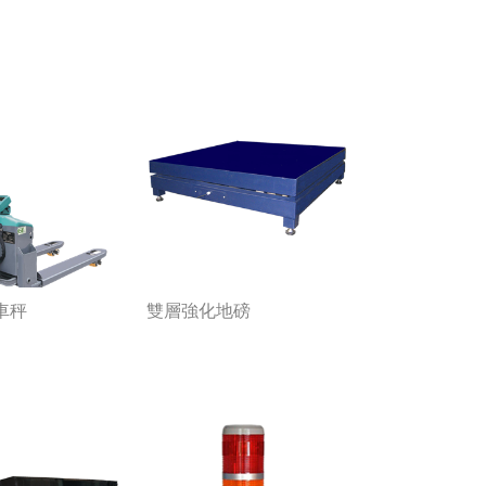
車秤
雙層強化地磅