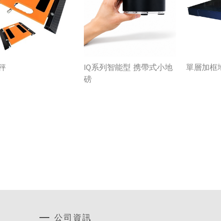
秤
IQ系列智能型 携帶式小地
單層加框
磅
公司資訊