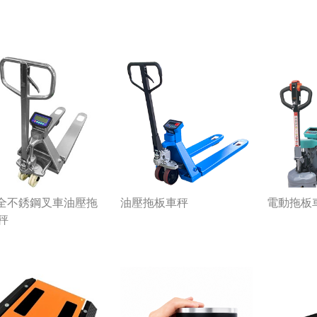
4全不銹鋼叉車油壓拖
油壓拖板車秤
電動拖板
秤